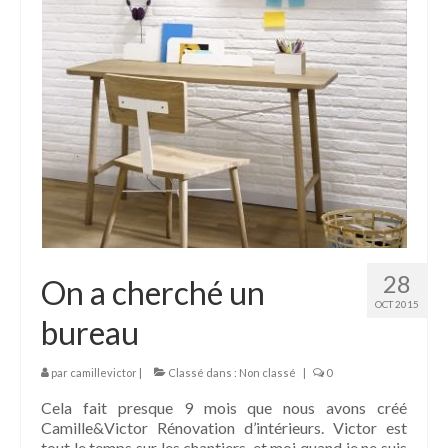
28
On a cherché un
OCT 2015
bureau
par
camillevictor
|
Classé dans :
Non classé
|
0
Cela fait presque 9 mois que nous avons créé
Camille&Victor Rénovation d’intérieurs. Victor est
tout le temps sur les chantiers, et moi quand je ne suis