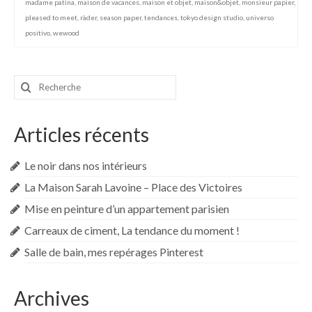
madame patina
,
maison de vacances
,
maison et objet
,
maison&objet
,
monsieur papier
,
pleased to meet
,
räder
,
season paper
,
tendances
,
tokyo design studio
,
universo
positivo
,
wewood
Rechercher
:
Articles récents
Le noir dans nos intérieurs
La Maison Sarah Lavoine – Place des Victoires
Mise en peinture d’un appartement parisien
Carreaux de ciment, La tendance du moment !
Salle de bain, mes repérages Pinterest
Archives