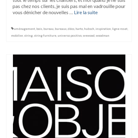
pas chez nos clients, je suis pas mal en vadrouille pour
vous dénicher de nouvelles …
Lire la suite­­
aménagement
,
bois
,
bureau
,
bureaux
,
déco
,
harto
,
hubsch
,
inspiration
,
ligne roset
,
mobilier
,
string
,
string furniture
,
universo positivo
,
wewood
,
woodman