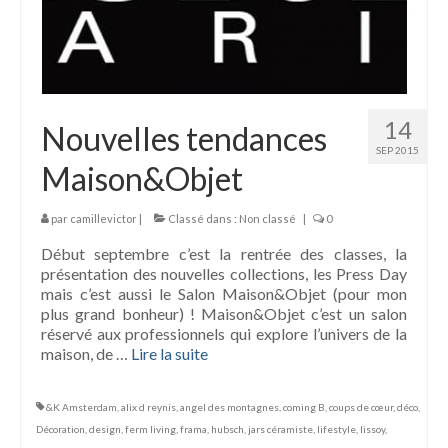
14
Nouvelles tendances
SEP 2015
Maison&Objet
par
camillevictor
|
Classé dans :
Non classé
|
0
Début septembre c’est la rentrée des classes, la
présentation des nouvelles collections, les Press Day
mais c’est aussi le Salon Maison&Objet (pour mon
plus grand bonheur) ! Maison&Objet c’est un salon
réservé aux professionnels qui explore l’univers de la
maison, de …
Lire la suite­­
&K Amsterdam
,
alix d reynis
,
angel des montagnes
,
coming B
,
coups de cœur
,
déco
,
Décoration
,
design
,
ferm living
,
frama
,
hubsch
,
jars céramiste
,
lifestyle
,
lissoy
,