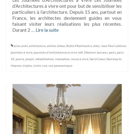
d’Architectures à vivre ont pour but de sensibiliser les
particuliers à l’architecture. Depuis 15 ans, partout en
France, les architectes deviennent guides en vous
faisant visiter leurs réalisations les plus récentes.
Durant 2 …
Lire la suite­­
acier
,
archi
,
architecture
,
atelier
,
béton
,
Butte Montmartre
,
déco
,
Jean Paul Lubliner
,
journées à vivre
,
journées d'architectures à vivre
,
loft
,
Maxime Jansens
,
paris
,
paris
10
,
pierre
,
projet
,
réhabilitation
,
rénovation
,
revue à vivre
,
Sacré Coeur
,
Stairway to
Heaven
,
triplex
,
visite
,
vue
,
vue panoramique