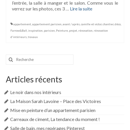
l’entrée, la salle à manger et le salon. Comme vous le
verrez sur les photos, ces 3 …
Lire la suite­­
appartement
,
appartement parisien
,
avant / après
,
camille et victor
,
chantier
,
déco
,
Farrow&Ball
,
inspiration
,
parisien
,
Peinture
,
projet
,
rénovation
,
rénovation
d'intérieurs
,
travaux
Rechercher
:
Articles récents
Le noir dans nos intérieurs
La Maison Sarah Lavoine – Place des Victoires
Mise en peinture d’un appartement parisien
Carreaux de ciment, La tendance du moment !
Salle de bain, mes repérages Pinterest