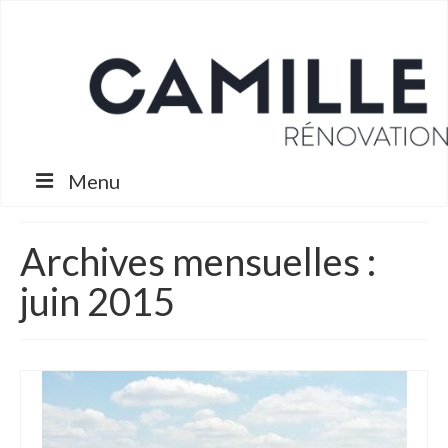
Menu
Projets
Archives mensuelles :
Services
juin 2015
Nous
Contact
Blog
Espace Client