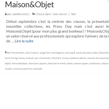
Maison&Objet
par
camillevictor
|
Classé dans :
Non classé
|
0
Début septembre c’est la rentrée des classes, la présentat
nouvelles collections, les Press Day mais c’est aussi l
Maison&Objet (pour mon plus grand bonheur) ! Maison&Obje
un salon réservé aux professionnels qui explore l’univers de la
de …
Lire la suite­­
&K Amsterdam
,
alix d reynis
,
angel des montagnes
,
coming B
,
coups de cœur
,
déco
,
Décorati
ferm living
,
frama
,
hubsch
,
jars céramiste
,
lifestyle
,
lissoy
,
madame patina
,
maison de vacances
objet
,
maison&objet
,
monsieur papier
,
pleased to meet
,
räder
,
season paper
,
tendances
,
tokyo 
studio
,
universo positivo
,
wewood