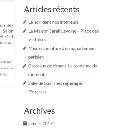
Articles récents
Le noir dans nos intérieurs
ion des
e Salon
La Maison Sarah Lavoine – Place des
t c’est
Victoires
 maison,
Mise en peinture d’un appartement
parisien
on
,
design
,
Carreaux de ciment, La tendance du
,
maison et
moment !
design
Salle de bain, mes repérages
Pinterest
Archives
janvier 2017