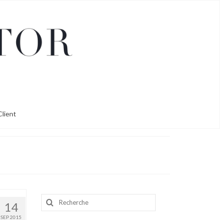
lient
Rechercher
14
:
SEP 2015