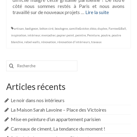
côté nous sommes restés à Paris et nous avons
travaillé sur de nouveaux projets …
Lire la suite­­
artisan
,
badigeon
,
béton ciré
,
boulogne
,
camille&victor
,
déco
,
duplex
,
Farrow&Ball
,
inspiration
,
intérieur
,
mercadier
,
papier peint
,
peintre
,
Peinture
,
poutre
,
poutre
blanchie
,
rebel walls
,
rénovation
,
rénovation d'intérieurs
,
travaux
Rechercher
:
Articles récents
Le noir dans nos intérieurs
La Maison Sarah Lavoine – Place des Victoires
Mise en peinture d’un appartement parisien
Carreaux de ciment, La tendance du moment !