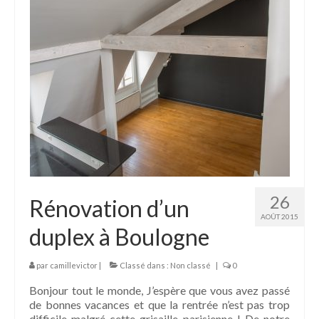
26
Rénovation d’un
AOÛT 2015
duplex à Boulogne
par
camillevictor
|
Classé dans :
Non classé
|
0
Bonjour tout le monde, J’espère que vous avez passé
de bonnes vacances et que la rentrée n’est pas trop
difficile malgré cette grisaille parisienne ! De notre