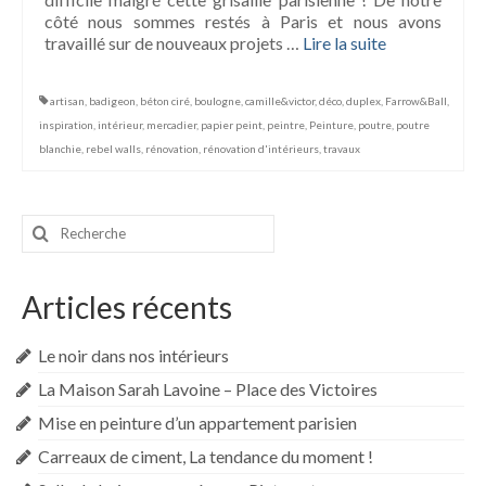
côté nous sommes restés à Paris et nous avons
travaillé sur de nouveaux projets …
Lire la suite­­
artisan
,
badigeon
,
béton ciré
,
boulogne
,
camille&victor
,
déco
,
duplex
,
Farrow&Ball
,
inspiration
,
intérieur
,
mercadier
,
papier peint
,
peintre
,
Peinture
,
poutre
,
poutre
blanchie
,
rebel walls
,
rénovation
,
rénovation d'intérieurs
,
travaux
Rechercher
:
Articles récents
Le noir dans nos intérieurs
La Maison Sarah Lavoine – Place des Victoires
Mise en peinture d’un appartement parisien
Carreaux de ciment, La tendance du moment !