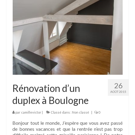
26
Rénovation d’un
AOÛT 2015
duplex à Boulogne
par
camillevictor
|
Classé dans :
Non classé
|
0
Bonjour tout le monde, J’espère que vous avez passé
de bonnes vacances et que la rentrée n’est pas trop
difficile malgré cette grisaille parisienne ! De notre