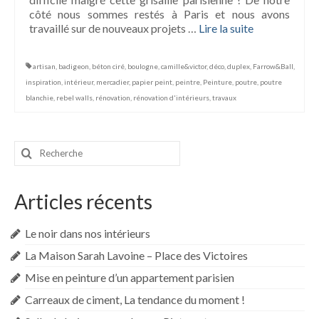
côté nous sommes restés à Paris et nous avons
travaillé sur de nouveaux projets …
Lire la suite­­
artisan
,
badigeon
,
béton ciré
,
boulogne
,
camille&victor
,
déco
,
duplex
,
Farrow&Ball
,
inspiration
,
intérieur
,
mercadier
,
papier peint
,
peintre
,
Peinture
,
poutre
,
poutre
blanchie
,
rebel walls
,
rénovation
,
rénovation d'intérieurs
,
travaux
Rechercher
:
Articles récents
Le noir dans nos intérieurs
La Maison Sarah Lavoine – Place des Victoires
Mise en peinture d’un appartement parisien
Carreaux de ciment, La tendance du moment !