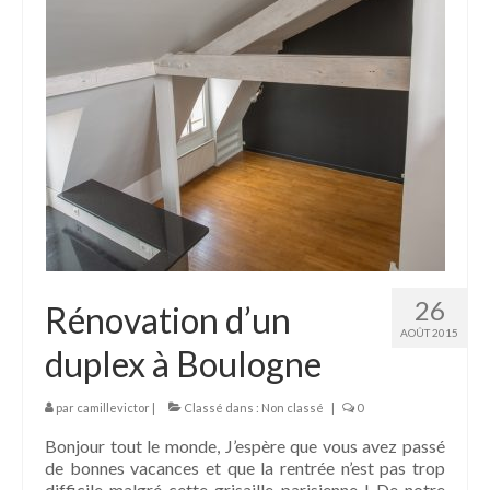
26
Rénovation d’un
AOÛT 2015
duplex à Boulogne
par
camillevictor
|
Classé dans :
Non classé
|
0
Bonjour tout le monde, J’espère que vous avez passé
de bonnes vacances et que la rentrée n’est pas trop
difficile malgré cette grisaille parisienne ! De notre