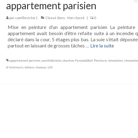
appartement parisien
par
camillevictor
|
Classé dans :
Non classé
|
0
Mise en peinture d’un appartement parisien La peinture
appartement avait besoin d’être refaite suite à un incendie qu
déclaré dans la cour, 5 étages plus bas. La suie s’était déposé
partout en laissant de grosses tâches …
Lire la suite­­
appartement parisien
,
camille&victor
,
chantier
,
Farrow&Ball
,
Peinture
,
rénovation
,
rénovatio
d'intérieurs
,
tollens
,
travaux
,
v33