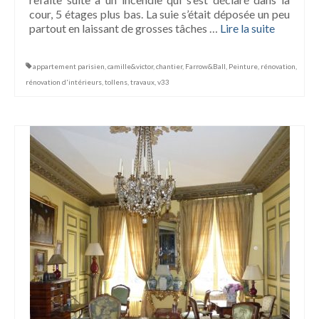
cour, 5 étages plus bas. La suie s’était déposée un peu
partout en laissant de grosses tâches …
Lire la suite­­
appartement parisien
,
camille&victor
,
chantier
,
Farrow&Ball
,
Peinture
,
rénovation
,
rénovation d'intérieurs
,
tollens
,
travaux
,
v33