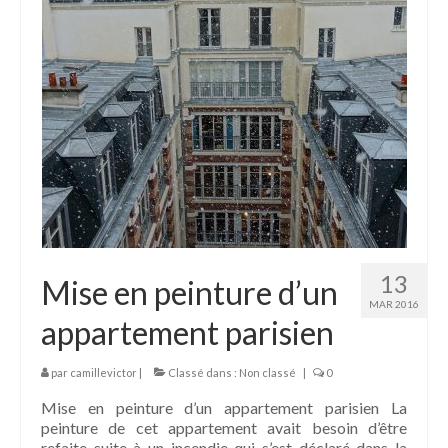
13
Mise en peinture d’un
MAR 2016
appartement parisien
par
camillevictor
|
Classé dans :
Non classé
|
0
Mise en peinture d’un appartement parisien La
peinture de cet appartement avait besoin d’être
refaite suite à un incendie qui s’est déclaré dans la