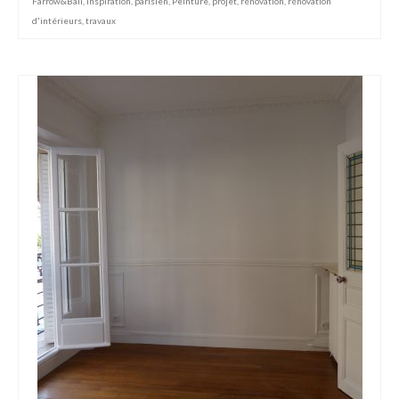
Farrow&Ball
,
inspiration
,
parisien
,
Peinture
,
projet
,
rénovation
,
rénovation
d'intérieurs
,
travaux