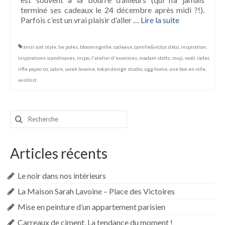
terminé ses cadeaux le 24 décembre après midi ?!).
Parfois c’est un vrai plaisir d’aller …
Lire la suite­­
ainsi soit style
,
be poles
,
bloomingville
,
cadeaux
,
camille&victor
,
déco
,
inspiration
,
inspirations scandinaves
,
inspo
,
l'atelier d'exercices
,
madam stoltz
,
muji
,
noël
,
räder
,
rifle paper co
,
sabre
,
sarah lavoine
,
tokyo design studio
,
ugg home
,
une box en ville
,
wishlist
Rechercher
:
Articles récents
Le noir dans nos intérieurs
La Maison Sarah Lavoine – Place des Victoires
Mise en peinture d’un appartement parisien
Carreaux de ciment, La tendance du moment !