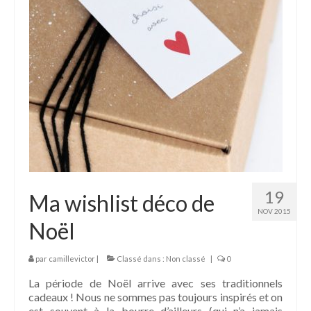
19
Ma wishlist déco de
NOV 2015
Noël
par
camillevictor
|
Classé dans :
Non classé
|
0
La période de Noël arrive avec ses traditionnels
cadeaux ! Nous ne sommes pas toujours inspirés et on
est souvent à la bourre d’ailleurs (qui n’a jamais