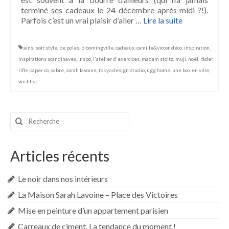
terminé ses cadeaux le 24 décembre après midi ?!).
Parfois c’est un vrai plaisir d’aller …
Lire la suite­­
ainsi soit style
,
be poles
,
bloomingville
,
cadeaux
,
camille&victor
,
déco
,
inspiration
,
inspirations scandinaves
,
inspo
,
l'atelier d'exercices
,
madam stoltz
,
muji
,
noël
,
räder
,
rifle paper co
,
sabre
,
sarah lavoine
,
tokyo design studio
,
ugg home
,
une box en ville
,
wishlist
Rechercher
:
Articles récents
Le noir dans nos intérieurs
La Maison Sarah Lavoine – Place des Victoires
Mise en peinture d’un appartement parisien
Carreaux de ciment, La tendance du moment !