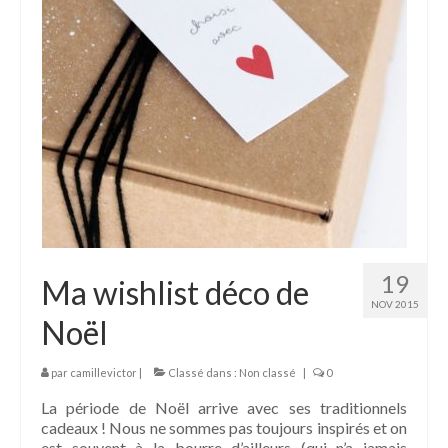
19
Ma wishlist déco de
NOV 2015
Noël
par
camillevictor
|
Classé dans :
Non classé
|
0
La période de Noël arrive avec ses traditionnels
cadeaux ! Nous ne sommes pas toujours inspirés et on
est souvent à la bourre d’ailleurs (qui n’a jamais