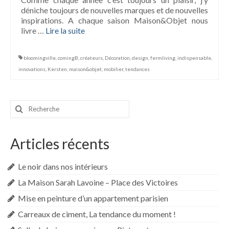
déniche toujours de nouvelles marques et de nouvelles
inspirations. A chaque saison Maison&Objet nous
livre …
Lire la suite­­
bloomingville
,
comingB
,
créateurs
,
Décoration
,
design
,
fermliving
,
indispensable
,
innovations
,
Kersten
,
maison&objet
,
mobilier
,
tendances
Rechercher
:
Articles récents
Le noir dans nos intérieurs
La Maison Sarah Lavoine – Place des Victoires
Mise en peinture d’un appartement parisien
Carreaux de ciment, La tendance du moment !