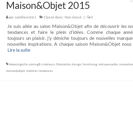
Maison&Objet 2015
par
camillevictor
|
Classé dans :
Non classé
|
0
Je suis allée au salon Maison&Objet afin de découvrir les no
tendances et faire le plein d’idées. Comme chaque anné
toujours un plaisir, j’y déniche toujours de nouvelles marque
nouvelles inspirations. A chaque saison Maison&Objet nous 
Lire la suite­­
bloomingville
,
comingB
,
créateurs
,
Décoration
,
design
,
fermliving
,
indispensable
,
innovatio
maison&objet
,
mobilier
,
tendances