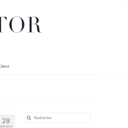
lient
Rechercher
28
:
JAN 2015