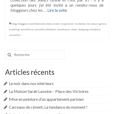
quelques jours j’ai été invité à un rendez-vous de
bloggeurs chez les …
Lire la suite­­
blog
,
bloggeur
,
camille&victor
,
déco
,
event
,
inspiration
,
invitation
,
les soeurs grene
,
meeting
,
nouvelle co
,
nouvelle collection
,
scandinave
,
shop
,
shopping
,
tendance
,
versailles
Rechercher
:
Articles récents
Le noir dans nos intérieurs
La Maison Sarah Lavoine – Place des Victoires
Mise en peinture d’un appartement parisien
Carreaux de ciment, La tendance du moment !