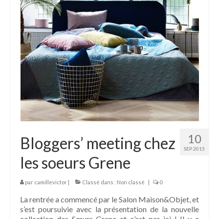
10
Bloggers’ meeting chez
SEP 2015
les soeurs Grene
par
camillevictor
|
Classé dans :
Non classé
|
0
La rentrée a commencé par le Salon Maison&Objet, et
s’est poursuivie avec la présentation de la nouvelle
collection des Sœurs Grene et c’est par ici ! Il y a