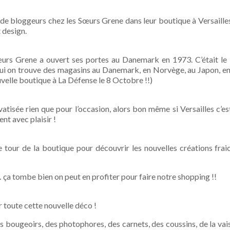
us de bloggeurs chez les Sœurs Grene dans leur boutique à Versaille
 design.
Sœurs Grene a ouvert ses portes au Danemark en 1973. C’était le
’hui on trouve des magasins au Danemark, en Norvège, au Japon, e
velle boutique à La Défense le 8 Octobre !!)
atisée rien que pour l’occasion, alors bon même si Versailles c’es
nt avec plaisir !
 le tour de la boutique pour découvrir les nouvelles créations fra
’… ça tombe bien on peut en profiter pour faire notre shopping !!
r toute cette nouvelle déco !
 bougeoirs, des photophores, des carnets, des coussins, de la vais