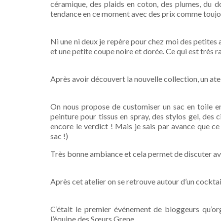
céramique, des plaids en coton, des plumes, du dor
tendance en ce moment avec des prix comme toujou
Ni une ni deux je repère pour chez moi des petites a
et une petite coupe noire et dorée. Ce qui est très ra
Après avoir découvert la nouvelle collection, un ate
On nous propose de customiser un sac en toile en
peinture pour tissus en spray, des stylos gel, des 
encore le verdict ! Mais je sais par avance que ce
sac !)
Très bonne ambiance et cela permet de discuter av
Après cet atelier on se retrouve autour d’un cocktai
C’était le premier événement de bloggeurs qu’org
l’équipe des Sœurs Grene.