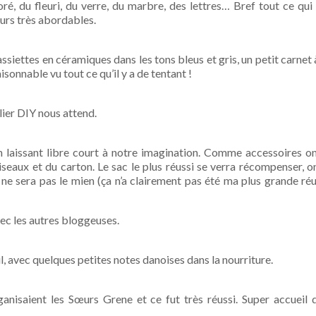
é, du fleuri, du verre, du marbre, des lettres… Bref tout ce qui 
rs très abordables.
ssiettes en céramiques dans les tons bleus et gris, un petit carnet
isonnable vu tout ce qu’il y a de tentant !
lier DIY nous attend.
 laissant libre court à notre imagination. Comme accessoires on
ciseaux et du carton. Le sac le plus réussi se verra récompenser, o
 ne sera pas le mien (ça n’a clairement pas été ma plus grande réu
ec les autres bloggeuses.
l, avec quelques petites notes danoises dans la nourriture.
anisaient les Sœurs Grene et ce fut très réussi. Super accueil 