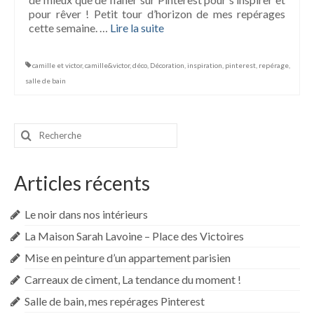
pour rêver ! Petit tour d’horizon de mes repérages
cette semaine. …
Lire la suite­­
camille et victor
,
camille&victor
,
déco
,
Décoration
,
inspiration
,
pinterest
,
repérage
,
salle de bain
Rechercher
:
Articles récents
Le noir dans nos intérieurs
La Maison Sarah Lavoine – Place des Victoires
Mise en peinture d’un appartement parisien
Carreaux de ciment, La tendance du moment !
Salle de bain, mes repérages Pinterest