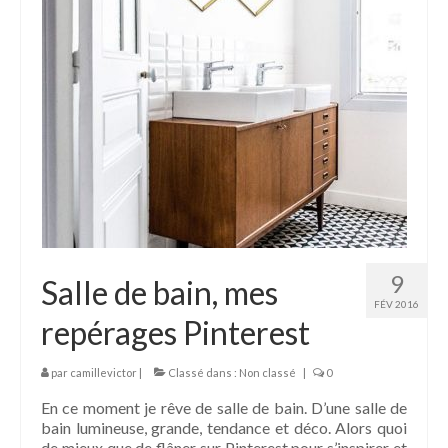
9
Salle de bain, mes
FÉV 2016
repérages Pinterest
par
camillevictor
|
Classé dans :
Non classé
|
0
En ce moment je rêve de salle de bain. D’une salle de
bain lumineuse, grande, tendance et déco. Alors quoi
de mieux que de flâner sur Pinterest pour s’inspirer et