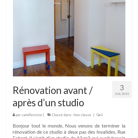
3
Rénovation avant /
JUIL 2015
après d’un studio
par
camillevictor
|
Classé dans :
Non classé
|
0
Bonjour tout le monde, Nous venons de terminer la
rénovation de ce studio à deux pas des Invalides, Rue
Fabert. Il s’agit d’un studio de 12 m2 qui avait besoin