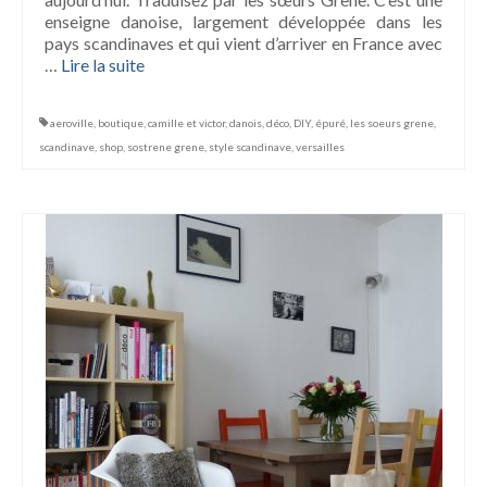
enseigne danoise, largement développée dans les
pays scandinaves et qui vient d’arriver en France avec
…
Lire la suite­­
aeroville
,
boutique
,
camille et victor
,
danois
,
déco
,
DIY
,
épuré
,
les soeurs grene
,
scandinave
,
shop
,
sostrene grene
,
style scandinave
,
versailles