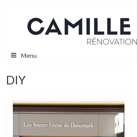
Menu
Projets
DIY
Services
Nous
Contact
Blog
Espace Client