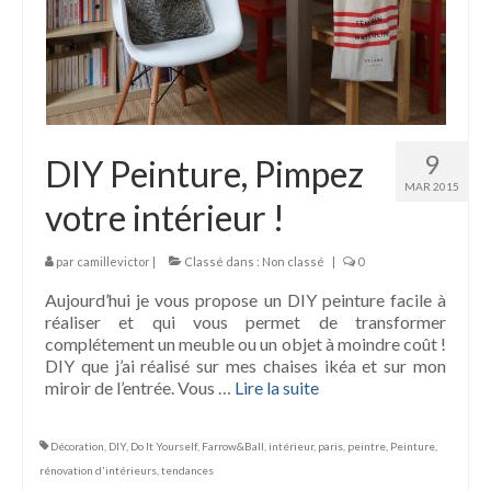
9
DIY Peinture, Pimpez
MAR 2015
votre intérieur !
par
camillevictor
|
Classé dans :
Non classé
|
0
Aujourd’hui je vous propose un DIY peinture facile à
réaliser et qui vous permet de transformer
complétement un meuble ou un objet à moindre coût !
DIY que j’ai réalisé sur mes chaises ikéa et sur mon
miroir de l’entrée. Vous …
Lire la suite­­
Décoration
,
DIY
,
Do It Yourself
,
Farrow&Ball
,
intérieur
,
paris
,
peintre
,
Peinture
,
rénovation d'intérieurs
,
tendances