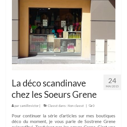
24
La déco scandinave
MAI 2015
chez les Soeurs Grene
par
camillevictor
|
Classé dans :
Non classé
|
0
Pour continuer la série d’articles sur mes boutiques
déco du moment, je vous parle de Sostrene Grene
aujourd’hui. Traduisez par les sœurs Grene. C’est une